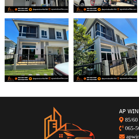
AP WIN
85/60
065-5
apwi