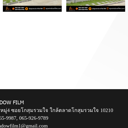
DOW FILM
 หมู่4 ซอยโกสุมรวมใจ ใกล้ตลาดโกสุมรวมใจ 10210
65-9987
,
065-926-9789
ndowfilm1@gmail.com