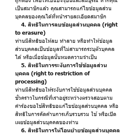
เป็นสมาชิกแล้ว คุณสามารถแก้ไขข้อมูลส่วน
บุคคลของคุณได้ที่หน้ารายละเอียดสมาชิก
4. สิทธิในการลบข้อมูลส่วนบุคคล (right
to erasure)
ท่านมีสิทธิขอให้ลบ ทำลาย หรือทำให้ข้อมูล
ส่วนบุคคลเป็นข้อมูลที่ไม่สามารถระบุตัวบุคคล
ได้ หรือเมื่อข้อมูลนั้นหมดความจำเป็น
5. สิทธิในการระงับการใช้ข้อมูลส่วน
บุคคล (right to restriction of
processing)
ท่านมีสิทธิขอให้ระงับการใช้ข้อมูลส่วนบุคคล
ชั่วคราวในกรณีที่เราอยู่ระหว่างตรวจสอบตาม
คำร้องขอใช้สิทธิขอแก้ไขข้อมูลส่วนบุคคล หรือ
สิทธิในการคัดค้านการเก็บรวบรวม ใช้ หรือเปิด
เผยข้อมูลส่วนบุคคลของท่าน
6. สิทธิในการให้โอนย้ายข้อมูลส่วนบุคคล