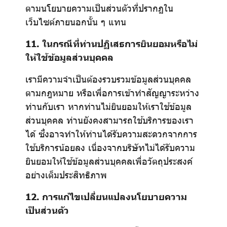
ตามนโยบายความเป็นส่วนตัวที่ปรากฏใน
เว็บไซต์ภายนอกนั้น ๆ แทน
11. ในกรณีที่ท่านปฏิเสธการยินยอมหรือไม่
ให้ใช้ข้อมูลส่วนบุคคล
เรามีความจำเป็นต้องรวบรวมข้อมูลส่วนบุคคล
ตามกฎหมาย หรือเพื่อการเข้าทำสัญญาระหว่าง
ท่านกับเรา หากท่านไม่ยินยอมให้เราใช้ข้อมูล
ส่วนบุคคล ท่านยังคงสามารถใช้บริการของเรา
ได้ ซึ่งอาจทำให้ท่านได้รับความสะดวกจากการ
ใช้บริการน้อยลง เนื่องจากบริษัทไม่ได้รับความ
ยินยอมให้ใช้ข้อมูลส่วนบุคคลเพื่อวัตถุประสงค์
อย่างเต็มประสิทธิภาพ
12. การแก้ไขเปลี่ยนแปลงนโยบายความ
เป็นส่วนตัว