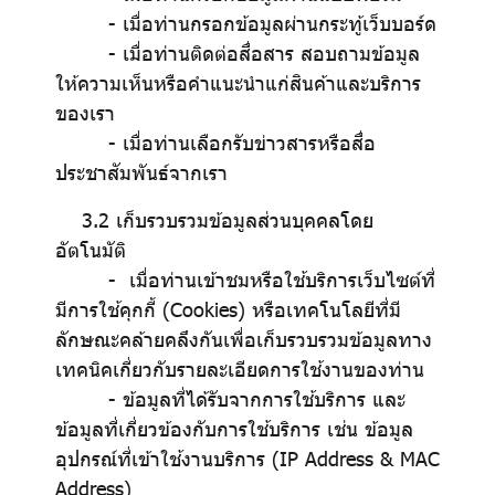
- เมื่อท่านกรอกข้อมูลผ่านกระทู้เว็บบอร์ด
- เมื่อท่านติดต่อสื่อสาร สอบถามข้อมูล
ให้ความเห็นหรือคำแนะนำแก่สินค้าและบริการ
ของเรา
- เมื่อท่านเลือกรับข่าวสารหรือสื่อ
ประชาสัมพันธ์จากเรา
3.2 เก็บรวบรวมข้อมูลส่วนบุคคลโดย
อัตโนมัติ
- เมื่อท่านเข้าชมหรือใช้บริการเว็บไซต์ที่
มีการใช้คุกกี้ (Cookies) หรือเทคโนโลยีที่มี
ลักษณะคล้ายคลึงกันเพื่อเก็บรวบรวมข้อมูลทาง
เทคนิคเกี่ยวกับรายละเอียดการใช้งานของท่าน
- ข้อมูลที่ได้รับจากการใช้บริการ และ
ข้อมูลที่เกี่ยวข้องกับการใช้บริการ เช่น ข้อมูล
อุปกรณ์ที่เข้าใช้งานบริการ (IP Address & MAC
Address)