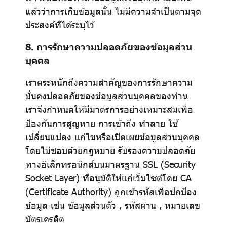
แล้วว่าการเก็บข้อมูลนั้น ไม่มีความจำเป็นตามจุด
ประสงค์ที่ได้ระบุไว้
8. การรักษาความปลอดภัยของข้อมูลส่วน
บุคคล
เราตระหนักถึงความสำคัญของการรักษาความ
มั่นคงปลอดภัยของข้อมูลส่วนบุคคลของท่าน
เราจึงกำหนดให้มีมาตรการอย่างเหมาะสมเพื่อ
ป้องกันการสูญหาย การเข้าถึง ทำลาย ใช้
เปลี่ยนแปลง แก้ไขหรือเปิดเผยข้อมูลส่วนบุคคล
โดยไม่ชอบด้วยกฎหมาย รับรองความปลอดภัย
ทางอิเล็กทรอนิกส์บนมาตรฐาน SSL (Security
Socket Layer) ที่อนุมัติให้แก่เว็บไซต์โดย CA
(Certificate Authority) ถูกเข้ารหัสเพื่อปกป้อง
ข้อมูล เช่น ข้อมูลส่วนตัว , รหัสผ่าน , หมายเลข
บัตรเครดิต