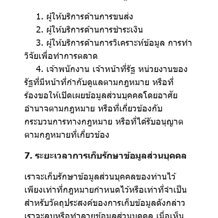
1. ผู้ให้บริการด้านการขนส่ง
2. ผู้ให้บริการด้านการชำระเงิน
3. ผู้ให้บริการด้านการวิเคราะห์ข้อมูล การทำ
วิจัยเพื่อทำการตลาด
4. เจ้าพนักงาน เจ้าหน้าที่รัฐ หน่วยงานของ
รัฐที่มีหน้าที่กำกับดูแลตามกฎหมาย หรือที่
ร้องขอให้เปิดเผยข้อมูลส่วนบุคคลโดยอาศัย
อำนาจตามกฎหมาย หรือที่เกี่ยวข้องกับ
กระบวนการทางกฎหมาย หรือที่ได้รับอนุญาต
ตามกฎหมายที่เกี่ยวข้อง
7. ระยะเวลาการเก็บรักษาข้อมูลส่วนบุคคล
เราจะเก็บรักษาข้อมูลส่วนบุคคลของท่านไว้
เพียงเท่าที่กฎหมายกำหนดไว้หรือเท่าที่จำเป็น
สำหรับวัตถุประสงค์ของการเก็บข้อมูลดังกล่าว
เราจะลบหรือทำลายข้อมูลส่วนบุคคล เมื่อเห็น