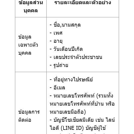
ข้อมูลส่วน
รายละเอียดและตัวอย่าง
บุคคล
- ชื่อ,นามสกุล
- เพศ
ข้อมูล
- อายุ
เฉพาะตัว
- วันเดือนปีเกิด
บุคคล
- เลขประจำตัวประชาชน
- รูปถ่าย
- ที่อยู่ทางไปรษณีย์
- อีเมล
- หมายเลขโทรศัพท์ (รวมทั้ง
หมายเลขโทรศัพท์ที่บ้าน หรือ
ข้อมูลการ
หมายเลขมือถือ)
ติดต่อ
- บัญชีโซเชียลมีเดีย เช่น ไลน์
ไอดี (LINE ID) บัญชีผู้ใช้