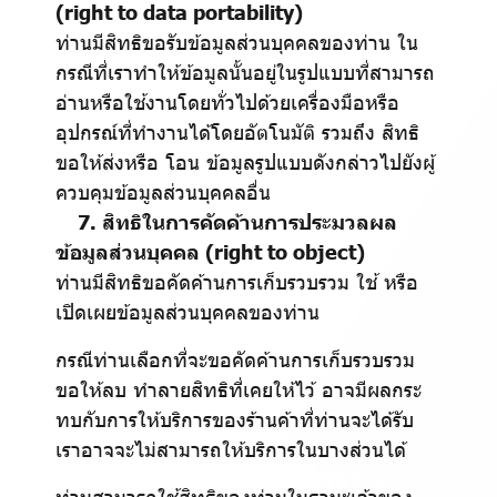
(right to data portability)
ท่านมีสิทธิขอรับข้อมูลส่วนบุคคลของท่าน ใน
กรณีที่เราทำให้ข้อมูลนั้นอยู่ในรูปแบบที่สามารถ
อ่านหรือใช้งานโดยทั่วไปด้วยเครื่องมือหรือ
อุปกรณ์ที่ทำงานได้โดยอัตโนมัติ รวมถึง สิทธิ
ขอให้ส่งหรือ โอน ข้อมูลรูปแบบดังกล่าวไปยังผู้
ควบคุมข้อมูลส่วนบุคคลอื่น
7. สิทธิในการคัดค้านการประมวลผล
ข้อมูลส่วนบุคคล (right to object)
ท่านมีสิทธิขอคัดค้านการเก็บรวบรวม ใช้ หรือ
เปิดเผยข้อมูลส่วนบุคคลของท่าน
กรณีท่านเลือกที่จะขอคัดค้านการเก็บรวบรวม
ขอให้ลบ ทำลายสิทธิที่เคยให้ไว้ อาจมีผลกระ
ทบกับการให้บริการของร้านค้าที่ท่านจะได้รับ
เราอาจจะไม่สามารถให้บริการในบางส่วนได้
ท่านสามารถใช้สิทธิของท่านในฐานะเจ้าของ