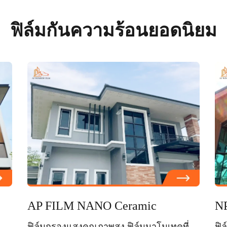
ฟิล์มกันความร้อนยอดนิยม
AP FILM NANO Ceramic
NP
ฟิล์มกรองแสงคุณภาพสูง ฟิล์มนาโนเทคที่
ฟิ