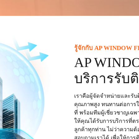
รู้
จั
ก
กั
บ
A
P
W
I
N
D
O
W
F
AP WIND
บริการรับต
เราคือผู้จัดจำหน่ายและร
คุณภาพสูง ทนทานต่อการใช้
ที่ พร้อมทีมผู้เชี่ยวชาญเฉ
ให้คุณได้รับการบริการที่
ลูกค้าทุกท่าน ไม่ว่าความ
สอบถามเราได้ เพื่อให้การ