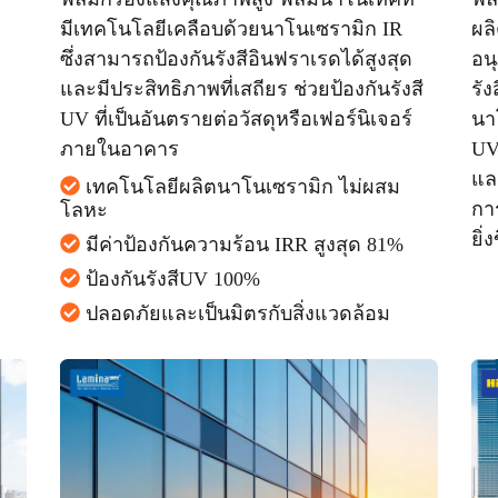
มีเทคโนโลยีเคลือบด้วยนาโนเซรามิก IR
ผล
ซึ่งสามารถป้องกันรังสีอินฟราเรดได้สูงสุด
อน
และมีประสิทธิภาพที่เสถียร ช่วยป้องกันรังสี
รัง
UV ที่เป็นอันตรายต่อวัสดุหรือเฟอร์นิเจอร์
นา
ภายในอาคาร
UV 
และ
เทคโนโลยีผลิตนาโนเซรามิก ไม่ผสม
กา
โลหะ
ยิ่ง
มีค่าป้องกันความร้อน IRR สูงสุด 81%
ป้องกันรังสีUV 100%
ปลอดภัยและเป็นมิตรกับสิ่งแวดล้อม